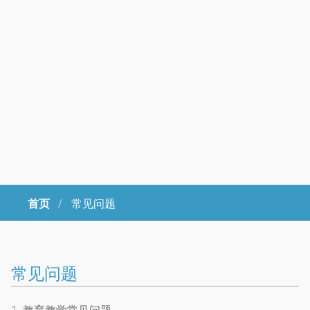
首页
/
常见问题
Copyright © 2023年 中国科学院大学 版权所有 地址：北京市石景山
区玉泉路19号（甲）邮编 100049 京ICP备
07017956
常见问题