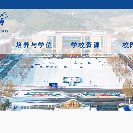
培养与学位
学校资源
校
京市石景山区玉泉路19号（甲）邮编 100049 京ICP备
07017956