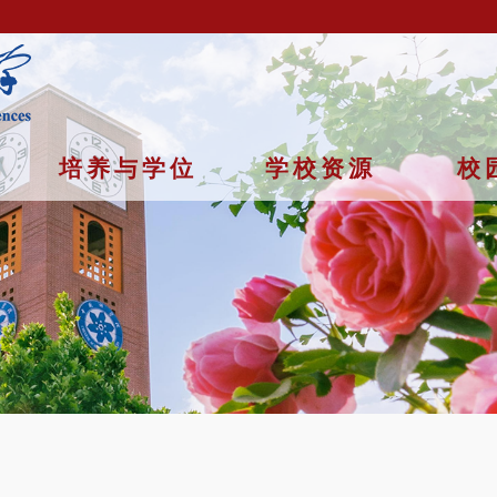
培养与学位
学校资源
校
京市石景山区玉泉路19号（甲）邮编 100049 京ICP备
07017956