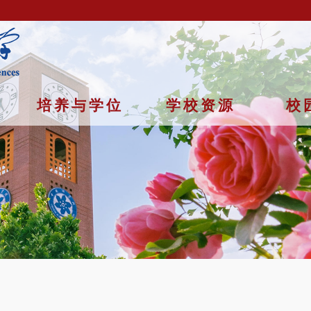
培养与学位
学校资源
校
京市石景山区玉泉路19号（甲）邮编 100049 京ICP备
07017956