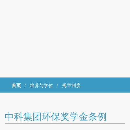
首页
/
培养与学位 /
规章制度
Copyright © 2023年 中国科学院大学 版权所有 地址：北京市石景山
区玉泉路19号（甲）邮编 100049 京ICP备
07017956
中科集团环保奖学金条例