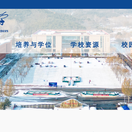
培养与学位
学校资源
校
京市石景山区玉泉路19号（甲）邮编 100049 京ICP备
07017956