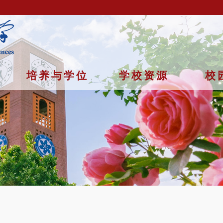
培养与学位
学校资源
校
京市石景山区玉泉路19号（甲）邮编 100049 京ICP备
07017956