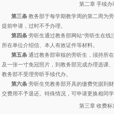
第
二
章
手续办
第
三
条
教务部于每学期教学周的第二周为
提前申请，
过时不予办理。
第
四
条
旁听生通过教务部网站
“
旁听生在线
所在单位介绍信、
本人有效证件
等材料。
第
五
条
通过教务部审核的旁听
生
，须持所
及一张一寸免冠照片，到教务部
完成
办理选课
教务部
不受理
旁听手续
代办。
第
六
条
旁听生凭教务部开具的缴费凭据到
交费用不予退还。
特殊情况，可申请更换相同
第
三
章
收费标