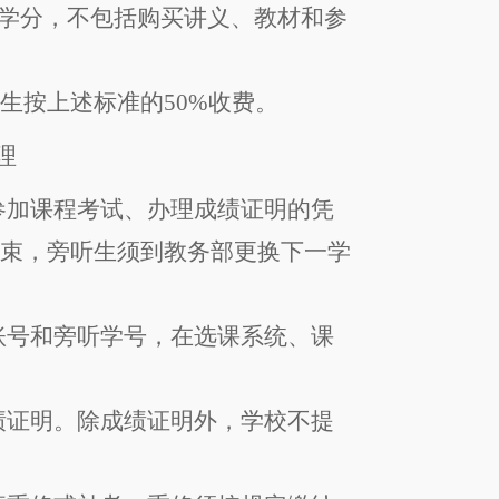
学分
，
不包括购买讲义、教材和参
听生按上述标准的
50%
收费。
理
参加课程考试、办理成绩证明的凭
结束，
旁听生
须到教务部更换下一学
账号和旁听学号
，在
选课系统
、
课
绩证明。除成绩证明外，学校不提