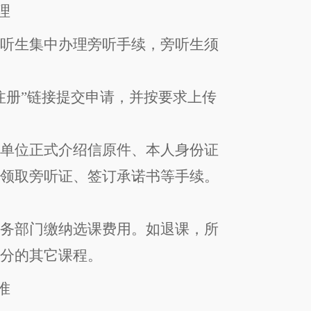
理
旁听生集中办理旁听手续，
旁听生须
注册
”
链接提交申请，
并
按要求上传
在单位正式介绍信原件、本人身份证
、领取旁听证、签订承诺书
等手续
。
财务部门缴纳选课费用。
如退课，所
学分的
其它
课程。
准