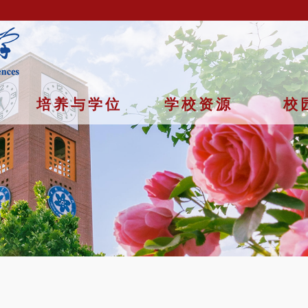
培养与学位
学校资源
校
京市石景山区玉泉路19号（甲）邮编 100049 京ICP备
07017956