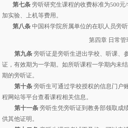
第
七
条
旁听研究生课程的收费标准
为
5
00
元
/
加实验、上机等费用。
第
八
条
中
国科学院所属单位的
在职人员旁
第四章
日常管
第
九
条
旁听证是旁听生进出学校、听课、
证，有效期为一学期。如所听课程一学期内
未
期的旁听证
。
第十条
旁听
生
可
通过学校授权的
信息门户
程网站等平台查看课程相关信息。
第
十一
条
旁听生凭旁听证到教务部领取成
供其他证明。