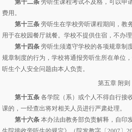
第十
二
条
旁听生课程考试不及格，可以申
费用。
第十
三
条
旁听生在
学
校旁听课程期间，
教
用于在校园餐厅就餐。
学校不
提供
住宿
，不办
第十
四
条
旁听生须遵守
学
校的各项规章制
规章制度的行为，学校将通报旁听生所在单位
听生个人安全问题由本人负责。
第五章
附则
第十
五
条
各学院（系）或个人不得自行接
课的，一经查出将对相关人员进行严肃处理。
第十
六
条
本
办法
由教务部负责解释，自印
生院接收旁听生的规定》（院发教字〔
200
7
〕
2