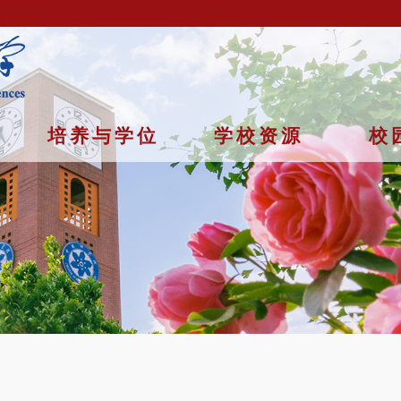
培养与学位
学校资源
校
京市石景山区玉泉路19号（甲）邮编 100049 京ICP备
07017956