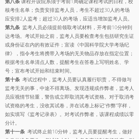
第八条
课程开设院系须于考前1周确定课程考试的日程，校
核考生名单；负责安排监考人员，考生不超过30人的考场
应安排2人监考；超过30人的考场，应适当增加监考人员。
第九条
监考人员必须提前领取考试材料，开考前10分钟到
达考场。考试开始之前，监考人员要检查考生包括研究生证
或身份证在内的有效证件；宣读《中国科学院大学考场纪
律》，指令考生将携带入考场的无关物品存放在指定位置；
根据考生名单清点人数，提醒考生在答卷上写明姓名、学
号；宣布考试开始和结束时间。
第十条
考试过程中，监考人员要认真履行职责，不得做与
监考无关的事，中途不得离场。发现违规或作弊者，监考人
员应视情节轻重，警告或立即取消其考试资格。对于取消考
试资格的考生，没收其试卷，并在试卷上标记“作弊”字样，
如实填写《监考记录表》。对考试作弊者，该课程成绩以零
分计。
第十一条
考试终止前10分钟，监考人员要提醒考生，做好