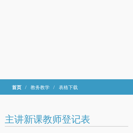
首页
/
教务教学 /
表格下载
Copyright © 2023年 中国科学院大学 版权所有 地址：北京市石景山
区玉泉路19号（甲）邮编 100049 京ICP备
07017956
主讲新课教师登记表