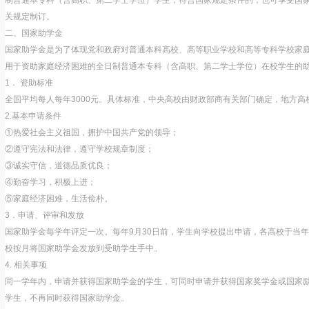
制普通本专科（含高职、第二学士学位）学生，符合国家规定条件的，也可享受国
关规定制订。
二、国家助学金
国家助学金是为了体现党和政府对普通本科高校、高等职业学校和高等专科学校家
用于资助家庭经济困难的全日制普通本专科（含高职、第二学士学位）在校学生的
1． 资助标准
全国平均每人每年3000元。具体标准，中央高校由财政部商有关部门确定，地方
2.基本申请条件
①热爱社会主义祖国，拥护中国共产党的领导；
②遵守宪法和法律，遵守学校规章制度；
③诚实守信，道德品质优良；
④勤奋学习，积极上进；
⑤家庭经济困难，生活俭朴。
3．申请、评审和发放
国家助学金每学年评定一次。每年9月30日前，学生向学校提出申请，各高校于当年
校按月将国家助学金发放到受助学生手中。
4. 相关事项
同一学年内，申请并获得国家助学金的学生，可同时申请并获得国家奖学金或国家
学生，不再同时获得国家助学金。