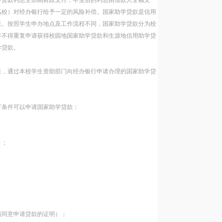
学贷款利息全部由财政支付，毕业后的利息由借款人全额支
高校）对经办银行给予一定的风险补偿。国家助学贷款是信用
任。按照学生申办地点及工作流程不同，国家助学贷款分为校
年不得重复申请获得校园地国家助学贷款和生源地信用助学贷
学贷款。
生，通过本校学生资助部门向经办银行申请办理的国家助学贷
下条件可以申请国家助学贷款：
）；
面同意申请贷款的证明）；