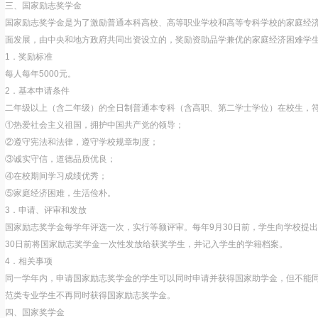
三、国家励志奖学金
国家励志奖学金是为了激励普通本科高校、高等职业学校和高等专科学校的家庭经
面发展，由中央和地方政府共同出资设立的，奖励资助品学兼优的家庭经济困难学
1．奖励标准
每人每年5000元。
2．基本申请条件
二年级以上（含二年级）的全日制普通本专科（含高职、第二学士学位）在校生，
①热爱社会主义祖国，拥护中国共产党的领导；
②遵守宪法和法律，遵守学校规章制度；
③诚实守信，道德品质优良；
④在校期间学习成绩优秀；
⑤家庭经济困难，生活俭朴。
3．申请、评审和发放
国家励志奖学金每学年评选一次，实行等额评审。每年9月30日前，学生向学校提出
30日前将国家励志奖学金一次性发放给获奖学生，并记入学生的学籍档案。
4．相关事项
同一学年内，申请国家励志奖学金的学生可以同时申请并获得国家助学金，但不能
范类专业学生不再同时获得国家励志奖学金。
四、国家奖学金