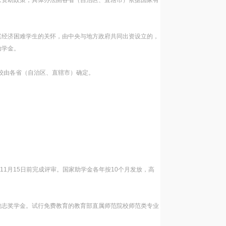
家资助政策，具体办法由各省（自治区、直辖市）依据国家有
庭经济困难学生的关怀，由中央与地方政府共同出资设立的，
助学金。
高校由各省（自治区、直辖市）确定。
11月15日前完成评审。国家助学金各年按10个月发放，高
励志奖学金。试行免费教育的教育部直属师范院校师范类专业