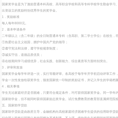
国家奖学金是为了激励普通本科高校、高等职业学校和高等专科学校学生勤奋学习
出资设立的奖励特别优秀学生的奖学金。
1．奖励标准
每人每年8000元。
2．基本申请条件
二年级以上（含二年级）的全日制普通本专科（含高职、第二学士学位）在校生，
①热爱社会主义祖国，拥护中国共产党的领导；
②遵守宪法和法律，遵守学校规章制度；
③诚实守信，道德品质优良；
④在校期间学习成绩优异，社会实践、创新能力、综合素质等方面特别突出。
3．评审和发放
国家奖学金每学年评选一次，实行等额评审。各高校于每学年开学初启动评审工作，当
学金一次性发放给获奖学生，颁发国家统一印制的奖励证书，并记入学生的学籍档
4．相关事项
学生无论家庭经济是否困难，只要符合规定条件，均可获得国家奖学金。同一学年
国家助学金，但不能同时获得国家励志奖学金。试行免费教育的教育部直属师范院
五、国家助学贷款
国家助学贷款是由政府主导，金融机构向高校家庭经济困难学生提供的信用助学贷