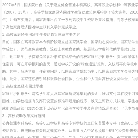
2007年5月，国务院出台《关于建立健全普通本科高校、高等职业学校和中等职业
〔2007〕13号），高等学校家庭经济困难学生资助政策体系得到了较大完善。2010
年）》颁布实施后，国家密集出台了一系列高校学生资助政策和措施，高等学校家
了高校家庭经济困难学生顺利入学并完成学业。
1. 高校家庭经济困难学生资助政策体系主要内容
目前，国家在高等教育本专科阶段建立起国家奖学金、国家励志奖学金、国家助学
学贷款）、师范生免费教育、退役士兵教育资助、基层就业学费补偿助学贷款代偿
目、勤工助学、学费减免等多种形式有机结合的高校家庭经济困难学生资助政策体
住宿费，可在开学报到的当天，通过学校开设的“绿色通道”报到。入校后再向学校
助。其中，解决学费、住宿费问题，以国家助学贷款为主，以国家励志奖学金等为
辅。此外，国家还积极引导和鼓励社会团体、企业和个人面向高校设立奖学金、助学
2. 高校家庭经济困难学生
家庭经济困难学生是指学生本人及其家庭所能筹集到的资金，难以支付其在校学习
困难，由学校根据有关部门设置的标准和规定的程序、以民主评议方式认定。学生
或街道民政部门加盖公章予以确认的《高等学校学生及家庭情况调查表》（见本简
3．高校资助政策实施范围
公办普通本科高校、高等职业学校和高等专科学校的全日制普通本专科（含高职、
资助政策。按照国家有关规定规范办学、从事业收入中足额提取4-6%的经费用来