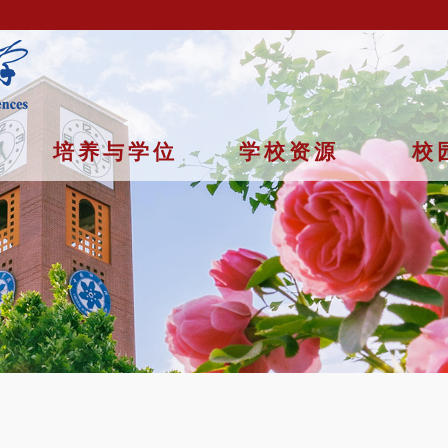
培养与学位
学校资源
校
京市石景山区玉泉路19号（甲）邮编 100049 京ICP备
07017956