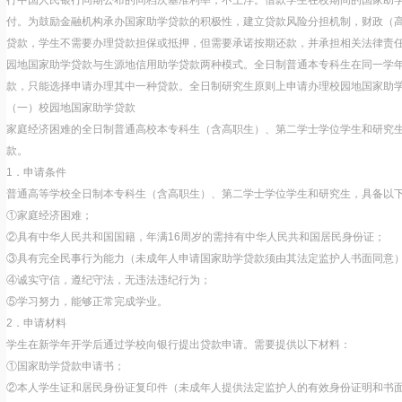
行中国人民银行同期公布的同档次基准利率，不上浮。借款学生在校期间的国家助
付。为鼓励金融机构承办国家助学贷款的积极性，建立贷款风险分担机制，财政（
贷款，学生不需要办理贷款担保或抵押，但需要承诺按期还款，并承担相关法律责
园地国家助学贷款与生源地信用助学贷款两种模式。全日制普通本专科生在同一学
款，只能选择申请办理其中一种贷款。全日制研究生原则上申请办理校园地国家助
（一）校园地国家助学贷款
家庭经济困难的全日制普通高校本专科生（含高职生）、第二学士学位学生和研究
款。
1．申请条件
普通高等学校全日制本专科生（含高职生）、第二学士学位学生和研究生，具备以
①家庭经济困难；
②具有中华人民共和国国籍，年满16周岁的需持有中华人民共和国居民身份证；
③具有完全民事行为能力（未成年人申请国家助学贷款须由其法定监护人书面同意
④诚实守信，遵纪守法，无违法违纪行为；
⑤学习努力，能够正常完成学业。
2．申请材料
学生在新学年开学后通过学校向银行提出贷款申请。需要提供以下材料：
①国家助学贷款申请书；
②本人学生证和居民身份证复印件（未成年人提供法定监护人的有效身份证明和书