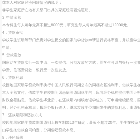
③本人对家庭经济困难情况的说明；
④学生家庭所在地有关部门出具的家庭经济困难证明。
3. 申请金额
本专科生每人每年最高不超过8000元，研究生每人每年最高不超过12000元。
4．贷款审批
学校学生资助等部门负责对学生提交的国家助学贷款申请进行资格审查，并核查学
申请。
5. 贷款发放
国家助学贷款实行一次申请、一次授信、分期发放的方式，即学生可以与银行一次
学费、住宿费贷款，银行应一次性发放。
6．贷款利息
校园地国家助学贷款利率执行中国人民银行同期公布的同档次基准利率。借款学生
本人全额支付。借款学生在校期间因患病等原因休学的，应向经办机构提供书面证
财政全额贴息。借款学生毕业后，在还款期内继续攻读学位的，可申请继续贴息，
明，经办机构审核后，报经办银行确认，继续攻读学位期间发生的贷款利息，由原
7．还款期限和还款方式
校园地国家助学贷款期限原则上按学制加13年确定，最长不超过20年。学生在校
由学生按借款合同约定，分期偿还贷款本息。
8．违约后果