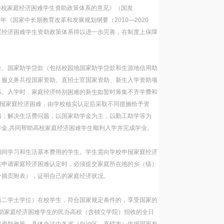
学校家庭经济困难学生资助政策体系的意见》（国发
年《国家中长期教育改革和发展规划纲要（2010—2020
庭经济困难学生资助政策体系得以进一步完善，在制度上保障
金、国家助学贷款（包括校园地国家助学贷款和生源地信用助
、服义务兵役国家资助、直招士官国家资助、新生入学资助项
系。入学时，家庭经济特别困难的新生如暂时筹集不齐学费和
申报家庭经济困难，由学校核实认定后采取不同措施给予资
辅；解决生活费问题，以国家助学金为主，以勤工助学等为
金,共同帮助高校家庭经济困难学生顺利入学并完成学业。
期间学习和生活基本费用的学生。学生需向学校申报家庭经济
在申请家庭经济困难认定时，必须提交家庭所在地的乡（镇）
介插页附表），证明自己的家庭经济状况。
第二学士学位）在校学生，符合国家规定条件的，享受国家的
资助家庭经济困难学生的民办高校（含独立学院）招收的全日