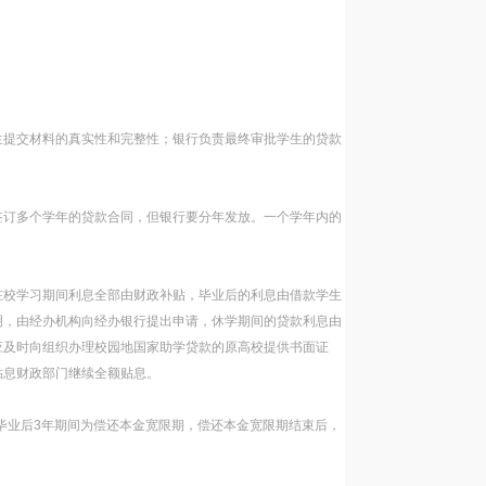
生提交材料的真实性和完整性；银行负责最终审批学生的贷款
签订多个学年的贷款合同，但银行要分年发放。一个学年内的
在校学习期间利息全部由财政补贴，毕业后的利息由借款学生
明，由经办机构向经办银行提出申请，休学期间的贷款利息由
应及时向组织办理校园地国家助学贷款的原高校提供书面证
贴息财政部门继续全额贴息。
及毕业后3年期间为偿还本金宽限期，偿还本金宽限期结束后，