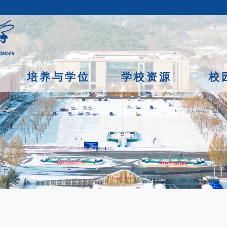
培养与学位
学校资源
校
京市石景山区玉泉路19号（甲）邮编 100049 京ICP备
07017956