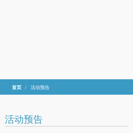
首页
/
活动预告
Copyright © 2023年 中国科学院大学 版权所有 地址：北京市石景山
区玉泉路19号（甲）邮编 100049 京ICP备
07017956
活动预告