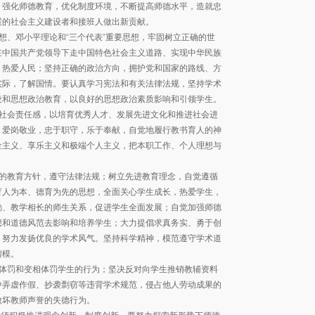
，强化师德教育，优化制度环境，不断提高师德水平，造就忠
展的社会主义建设者和接班人做出新贡献。
想、邓小平理论和
“
三个代表”重要思想，牢固树立正确的世
在中国共产党领导下走中国特色社会主义道路、实现中华民族
，热爱人民；坚持正确的政治方向，拥护党和国家的路线、方
实际，了解国情。要认真学习宪法和有关法律法规，坚持学术
设和思想政治教育，以良好的思想政治素质影响和引领学生。
社会责任感，以培育优秀人才、发展先进文化和推进社会进
，爱岗敬业，忠于职守，乐于奉献，自觉地履行教书育人的神
金主义、享乐主义和极端个人主义，把本职工作、个人理想与
的教育方针，遵守法律法规；树立先进教育理念，自觉遵循
育人为本、德育为先的思想，全面关心学生成长，热爱学生，
励、教学相长的师生关系，促进学生全面发展；自觉加强师德
想和道德风范去影响和培养学生；大力提倡求真务实、勇于创
，努力发扬优良的学术风气。坚持科学精神，模范遵守学术道
楷模。
体罚和变相体罚学生的行为；坚决反对向学生推销教辅资料
中弄虚作假、抄袭剽窃等违背学术规范，侵占他人劳动成果的
败坏教师声誉的失德行为。