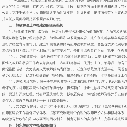
8．积极推进师德建设工作改进创新。适应新形势新任务的要求
,
师德建设工作
建设的特点和规律，在内容、形式、方法、手段、机制等方面不断改进和创新，特
效果，克服形式主义，使师德建设更加贴近实际、贴近教师，把师德规范的主要内
并自觉按照师德规范要求履行教师职责。
三、加强和改进师德建设的主要措施
9．强化师德教育。多渠道、分层次地开展各种形式的师德教育。在加强和改进
重视法制教育和心理健康教育。加强学风和学术规范教育。建立和完善各级各类学
进行师德教育专题培训。建立和完善新教师岗前师德教育制度。各级各类师范院校
道德教育列为教师培养和职后培训的重要环节。要把师德教育作为新一轮中小学教
10．加强师德宣传。每年教师节组织师德主题教育活动，以庆祝教师节和表彰优
国性的教师和教育工作者表彰奖励中，表彰师德标兵，优秀班主任、辅导员、德育
师报告团活动，大力褒奖人民教师的高尚师德，广泛宣传模范教师先进事迹，展现
举办师德论坛，促进师德建设的理论创新、制度创新和管理创新，推动师德建设工
11．严格考核管理。进一步完善教师资格认定和新教师聘用制度，把思想政治素
考评制度，将师德表现作为教师年度考核、职务聘任、派出进修和评优奖励等的重
的，要进行严肃处理。对有严重失德行为、影响恶劣者一律撤销教师资格并予以解
设作为学校办学质量和水平评估的重要指标。
12．加强制度建设。修订《中小学教师职业道德规范》，制定《高等学校教师职
的师德建设工作监督评估体系。抓紧研究制定科学合理的教师评价方法和指标体系
各级教育行政部门和学校要因地因校制宜，制定可操作的实施办法，完善师德建设
四、切实加强对师德建设的领导