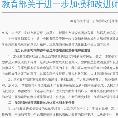
教育部关于进一步加强和改进
教育部关于进一步加强和改进师德
各省、自治区、直辖市教育厅（教委），新疆生产建设兵团教育局，部属高等学校
为全面贯彻落实《中共中央国务院关于进一步加强和改进未成年人思想道德建设
学生思想政治教育的意见》精神，现就加强和改进师德建设工作提出如下意见。
一、充分认识新时期加强和改进师德建设的重要性和紧迫性
1．加强和改进师德建设是全面贯彻党的教育方针的根本保证，是进一步加强和
教师是人类灵魂的工程师，是青少年学生成长的引路人。教师的思想政治素质和职
健康成长，关系到国家的前途命运和民族的未来。我们要从确保党的事业后继有人
中华民族伟大复兴的高度，从落实科学发展观，落实科教兴国、人才强国战略的高
2．党和政府高度重视教师队伍建设。长期以来，广大教师教书育人、敬业奉献
和开放环境下
,
学校教育和师德建设工作面临许多新情况新问题和新的挑战；人民大
高的要求。师德建设工作还存在许多不适应的方面和薄弱环节。教师队伍的师德水
和改进，师德建设的制度环境亟待进一步改善。在新的历史时期，加强和改进师德
二、加强和改进师德建设的总体要求和主要任务
3．加强和改进师德建设的总体要求是：以马克思列宁主义、毛泽东思想、邓小
质教育、全面加强青少年思想道德建设和思想政治教育的目标要求，以热爱学生、