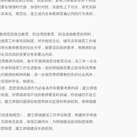
必须积极推进观念创新、制度创新。要努力探索新形势下师德
别要在增强时代感，加强针对性、实效性上下功夫，讲究实际
容具体化、规范化，使之成为全体教师普遍认同的行为准则，
教师思想政治教育、职业理想教育、职业道德教育的同时，
校德育工作者培训制度。对学校班主任、辅导员等德育工作者
和举办教师教育的综合大学，都要适应新的要求，将教师职业
师全员培训的首要任务和重点内容。
秀教师为契机，集中开展师德宣传教育活动；在三年一次全
工作者和德育工作先进集体；组织师德典型重点宣传和优秀教
当代教师的精神风貌，进一步倡导尊师重教的良好社会风尚；
作实现科学化、制度化。
质、思想道德品质作为必备条件和重要考察内容；建立师德
要依据。对师德表现不佳的教师要及时劝诫，经劝诫仍不改正
聘。建立师德问题报告制度和舆论监督的有效机制。将师德建
业道德规范》。建立师德建设工作评估制度，构建科学有效
，完善相关政策，体现正确导向，为师德建设提供制度保障。
规章制度，建立师德建设长效机制。