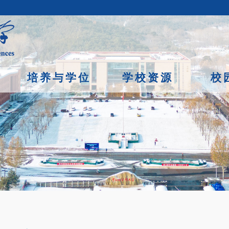
培养与学位
学校资源
校
京市石景山区玉泉路19号（甲）邮编 100049 京ICP备
07017956