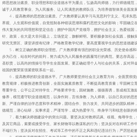
师思想政治素质、职业理想和职业道德水平为重点，弘扬高尚师德，力行师德规范
诚于人民教育事业、为人民服务、让人民满意的教师队伍，为培养德智体美全面发
4．提高教师的思想政治素质。广大教师要认真学习马克思列宁主义、毛泽东思
界观、人生观和价值观，自觉抵制各种错误思潮和腐朽思想文化的影响；牢固确立
伟大复兴的共同理想和坚定信念；拥护中国共产党领导，拥护社会主义，热爱祖国
针、政策，在大是大非问题上，立场坚定，旗帜鲜明。要积极参加社会实践，接触
研究无禁区、课堂讲授有纪律，严格教育教学纪律。要高度重视学生的思想道德建
5．树立正确的教师职业理想。广大教师要有强烈的职业光荣感、历史使命感和
步为己任，站在时代的前列，努力成为为人民服务的践履笃行的典范。要志存高远
圣职责，以高尚的情操引导学生全面发展。要正确处理个人与社会的关系，反对拜
祖国的繁荣富强紧密联系在一起。
6．提高教师的职业道德水平。广大教师要坚持社会主义教育方向，全面贯彻党
教育规律，积极推进教育创新，全面实施素质教育，不断提高教育质量；牢固树立
尊重学生，公平公正对待学生，严格要求学生，因材施教，循循善诱，形成相互激
修养，模范遵守职业道德规范，以身作则，言传身教，为人师表，以自己良好的思
新、严谨自律的治学态度和学术精神，团结合作、协力攻关、共同进步的团队精神
德规范，潜心钻研，实事求是，严谨笃学，成为热爱学习、终身学习和锐意创新的
7．着力解决师德建设中的突出问题。要坚决反对教师讥讽、歧视、侮辱学生，
及其它商品，索要或接受学生、家长财物等以教谋私的行为；坚决反对在科研工作
不端行为；坚决反对在招生、考试等工作中的不正之风和违纪违法行为；严厉惩处