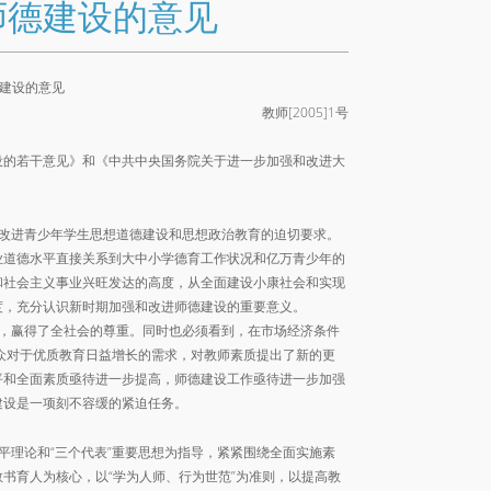
师德建设的意见
建设的意见
教师[2005]1号
：
的若干意见》和《中共中央国务院关于进一步加强和改进大
改进青少年学生思想道德建设和思想政治教育的迫切要求。
业道德水平直接关系到大中小学德育工作状况和亿万青少年的
和社会主义事业兴旺发达的高度，从全面建设小康社会和实现
度，充分认识新时期加强和改进师德建设的重要意义。
，赢得了全社会的尊重。同时也必须看到，在市场经济条件
众对于优质教育日益增长的需求，对教师素质提出了新的更
平和全面素质亟待进一步提高，师德建设工作亟待进一步加强
建设是一项刻不容缓的紧迫任务。
平理论和
“
三个代表”重要思想为指导，紧紧围绕全面实施素
教书育人为核心，以
“
学为人师、行为世范”为准则，以提高教