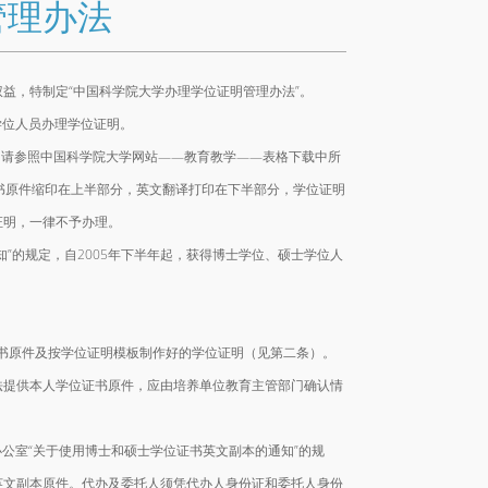
管理办法
益，特制定“中国科学院大学办理学位证明管理办法”。
学位人员办理学位证明。
员，请参照中国科学院大学网站——教育教学——表格下载中所
书原件缩印在上半部分，英文翻译打印在下半部分，学位证明
证明，一律不予办理。
的规定，自2005年下半年起，获得博士学位、硕士学位人
证书原件及按学位证明模板制作好的学位证明（见第二条）。
法提供本人学位证书原件，应由培养单位教育主管部门确认情
公室“关于使用博士和硕士学位证书英文副本的通知”的规
英文副本原件。代办及委托人须凭代办人身份证和委托人身份