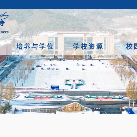
培养与学位
学校资源
校
京市石景山区玉泉路19号（甲）邮编 100049 京ICP备
07017956