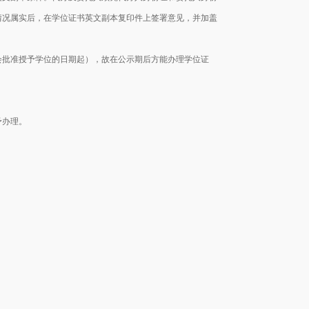
情况属实后，在学位证书英文副本复印件上签署意见，并加盖
批准授予学位的日期起），故在公示期后方能办理学位证
予办理。